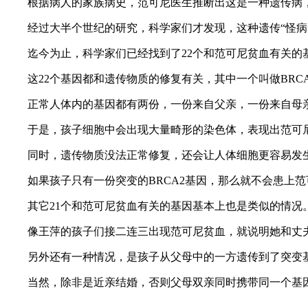
根据病人的家族病史，范可尼医生推断出这是一种遗传病，
经过大半个世纪的研究，科学家们才发现，这种遗传“怪病”
迄今为止，科学家们已经找到了22个和范可尼贫血有关的
这22个基因都和遗传物质的修复有关，其中一个叫做BRCA2
正常人体内的基因都有两份，一份来自父亲，一份来自母亲。以
于是，孩子细胞中会出现大量畸形的染色体，表现出范可
同时，遗传物质没法正常修复，还会让人体细胞更容易发生
如果孩子只有一份突变的BRCA2基因，那么就不会患上范
其它21个和范可尼贫血有关的基因基本上也是类似的情况。
像王萍的孩子们接二连三出现范可尼贫血，就说明她和丈夫
另外还有一种情况，是孩子从父母中的一方遗传到了突变基
当然，除非是近亲结婚，否则父母双亲同时携带同一个基因