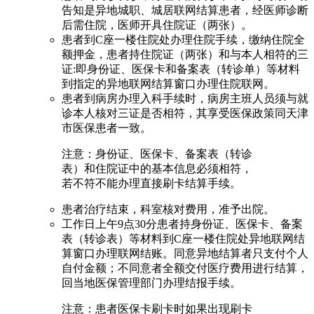
告知是异地城职、城居联网结算患者，经医师诊断
后需住院，医师开具住院证（两张）。
患者到C座一楼住院处办理住院手续，缴纳住院全
额押金，患者持住院证（两张）和与本人相符的三
证:即身份证、医保卡和备案表（转诊单）等材料
到指定的异地联网结算窗口办理住院联网。
患者到病房办理入科手续时，病房主班人员须与就
诊本人核对三证是否相符，其享受医保政策同天津
市医保患者一致。
注意：身份证、医保卡、备案表（转诊
表）和住院证中的基本信息必须相符，
若不符不能办理直接刷卡结算手续。
患者治疗结束，科室核对费用，准予出院。
工作日上午9点30分患者持身份证、医保卡、备案
表（转诊表）等材料到C座一楼住院处异地联网结
算窗口办理联网结账。同意异地结算者只支付个人
自付金额；不同意者全额交付医疗费用进行结算，
回当地医保管理部门办理结报手续。
注意：患者医保卡刷卡时如果出现刷卡