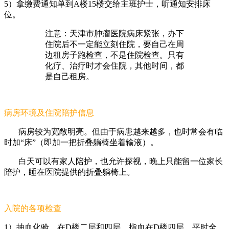
5
）拿缴费通知单到A楼15楼交给主班护士，听通知安排床
位。
注意：天津市肿瘤医院病床紧张，办下
住院后不一定能立刻住院，要自己在周
边租房子跑检查，不是住院检查。只有
化疗、治疗时才会住院，其他时间，都
是自己租房。
病房环境及住院陪护信息
病房较为宽敞明亮。但由于病患越来越多，也时常会有临
时加“床”（即加一把折叠躺椅坐着输液）。
白天可以有家人陪护，也允许探视，晚上只能留一位家长
陪护，睡在医院提供的折叠躺椅上。
入院的各项检查
1
）抽血化验，在D楼二层和四层，指血在D楼四层，平时全