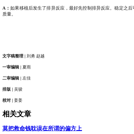
A：
如果移植后发生了排异反应，最好先控制排异反应。稳定之后
质量。
文字稿整理
|
刘勇 赵越
一审编辑 |
夏雨
二审编辑 |
左佳
排版 |
吴骏
校对
|
姜姜
相关文章
莫把救命钱耽误在所谓的偏方上