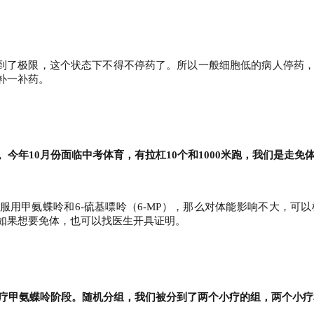
？
到了极限，这个状态下不得不停药了。所以一般细胞低的病人停药
补一补药。
。今年10月份面临中考体育，有拉杠10个和1000米跑，我们是走
服用甲氨蝶呤和6-硫基嘌呤（6-MP），那么对体能影响不大，可
如果想要免体，也可以找医生开具证明。
是三疗甲氨蝶呤阶段。随机分组，我们被分到了两个小疗的组，两个小