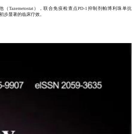
他（
Tazemetostat
），联合免疫检查点
PD-1
抑制剂帕博利珠单抗
初步显著的临床疗效。