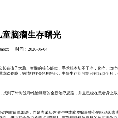
儿童脑瘤生存曙光
ozx
时间：2026-06-04
它长在孩子大脑、脊髓的核心部位，手术根本切不干净，化疗、放疗
膜或软脊膜，病情往往会急剧恶化，中位生存期可能只有
1
到
3
个月，
，找到了针对这种难治脑瘤的全新治疗思路，并且已经在患者身上取
框架内做简单加法，而是尝试从弥漫性中线胶质瘤最核心的驱动因素
别性，进而联合免疫检查点抑制剂，重新调动机体自身的抗肿瘤免疫