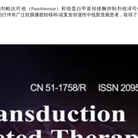
制剂帕比司他（
Panobinostat
）和组蛋白甲基转移酶抑制剂他泽司
治疗伴有广泛软膜播散转移和
/
或复发弥漫性中线胶质瘤患者，取得了