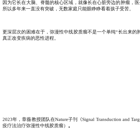
因为它长在大脑、脊髓的核心区域，就像长在心脏旁边的肿瘤，医
所以多年来一直没有突破，无数家庭只能眼睁睁看着孩子受苦。
更深层次的困难在于，弥漫性中线胶质瘤不是一个单纯“长出来的
真正改变疾病的恶性进程。
2023
年，章薇教授团队在
Nature
子刊
《
Signal Transduction and Tar
疫疗法治疗弥漫性中线胶质瘤）
。