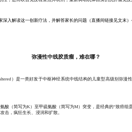
家深入解读这一创新疗法，并解答家长的问题（直播间链接见文末）
弥漫性中线胶质瘤，难在哪？
ltered
）是一类好发于中枢神经系统中线结构的儿童型高级别弥漫
赖氨酸（简写为
K
）至甲硫氨酸（简写为
M
）突变，是经典的
“
致癌组
胞攻击，疯狂生长、浸润和扩散。