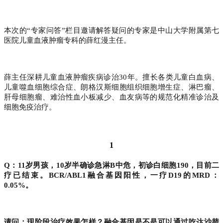
本次的“专家问答”栏目邀请解答疑问的专家是中山大学附属第七
医院儿童血液肿瘤专科的薛红漫主任。
薛主任深耕儿童血液肿瘤疾病诊治30年。擅长各类儿童白血病、
儿童噬血细胞综合症、朗格汉斯细胞组织细胞增生症、淋巴瘤、
肝母细胞瘤、难治性血小板减少、血友病等的规范化精准诊治及
细胞免疫治疗。
1
Q：11岁男孩，10岁半确诊急淋B中危，初诊白细胞190，目前二
疗已结束。BCR/ABL1融合基因阳性，一疗D19的MRD：
0.05%。
请问：现阶段治疗效果怎样？融合基因是不是可以通过吃达沙替