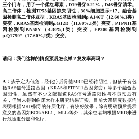
三个门冬，用了一个柔红霉素，D19骨穿0.21%，D46骨穿清零。
高二倍体，检测TP53基因缺失阴性，30%细胞提示+17。融合基
因检测高二倍体亚型，KRAS基因检测到p.A146T（12.60%,I类）
突变，KRAS基因检测到p.G12D（11.60%,I类）突变，PTPN11基
因检测到P.N58Y（4.30%,I类）突变，EP300基因检测到
p.Q1759*（17.60%,I类）突变。
请问：我们这样的情况预后怎么样？复发率高吗？
A：
孩子定为低危，经化疗后骨髓MRD已经转阴性，但孩子有包
括RAS信号通路基因（KRAS和PTPN11基因突变）等多个融合基
因阳性。虽然有不少文献报道RAS信号通路阳性与不良预后有
关，但尚未得到临床大样本研究结果证实。目前大宗研究数据均
表明根据MRD指导的分层化疗，有较好效果，除有明确预后提示
意义的基因如BCR/ABL1、MLLr等外，其余患者均根据MRD来进
行危险度分层和化疗。