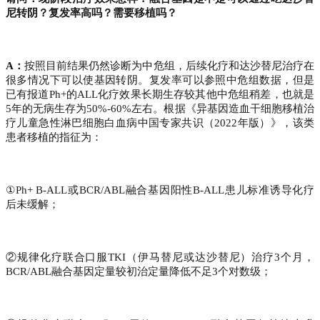
尼转阴？复发率高吗？需要移植吗？
A：
按照目前结果仍然诊断为中危组，后续化疗和达沙替尼治疗在
很多情况下可以使基因转阴。复发率可以参照中危组数据，但是
已有报道Ph+的ALL化疗效果长期生存较其他中危组稍差，也就是
5年的无病生存为50%-60%左右。根据《异基因造血干细胞移植治
疗儿童急性淋巴细胞白血病中国专家共识（2022年版）》，该类
患者移植的指征为：
①Ph+ B-ALL或BCR/ABL融合基因阳性B-ALL患儿标准诱导化疗
后未缓解；
②规律化疗联合口服TKI（伊马替尼或达沙替尼）治疗3个月，
BCR/ABL融合基因定量较初治定量降低不足3个对数级；