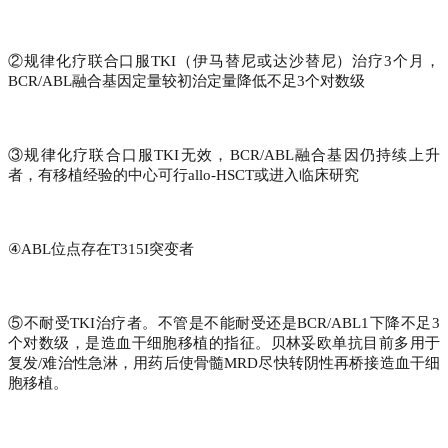
②规律化疗联合口服TKI（伊马替尼或达沙替尼）治疗3个月，
BCR/ABL融合基因定量较初治定量降低不足3个对数级
③规律化疗联合口服TKI无效，BCR/ABL融合基因仍持续上升
者，有移植经验的中心可行allo-HSCT或进入临床研究
④ABL位点存在T315I突变者
⑤不耐受TKI治疗者。不管是不能耐受还是BCR/ABL1下降不足3
个对数级，是造血干细胞移植的指征。贝林妥欧单抗目前多用于
复发/难治性急淋，用药后使骨髓MRD尽快转阴性再桥接造血干细
胞移植。