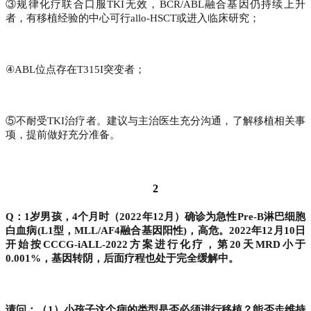
③规律化疗联合口服TKI无效，BCR/ABL融合基因仍持续上升
者，有移植经验的中心可行allo-HSCT或进入临床研究；
④ABL位点存在T315I突变者；
⑤不耐受TKI治疗者。建议与主治医生充分沟通，了解移植相关事
项，提前做好充分准备。
2
Q：1岁男孩，4个月时（2022年12月）确诊为急性Pre-B淋巴细胞
白血病(L1型，MLL/AF4融合基因阳性)，高危。2022年12月10日
开始按CCCG-iALL-2022方案进行化疗，第20天MRD小于
0.001%，基因转阴，后面疗程也处于完全缓解中。
请问：（1）小孩子这个病的类型是否必须进行移植？能否走维持