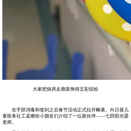
大家把病房走廊装饰得五彩缤纷
在手部消毒和签到之后春节活动正式拉开帷幕。向日葵儿
童医务社工孟燃给小朋友们介绍了一位新伙伴——七田阳光梁
老师。