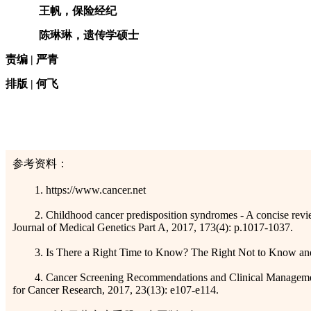
王帆，保险经纪
陈琳琳，遗传学硕士
责编 | 严青
排版 | 何飞
参考资料：
1. https://www.cancer.net
2. Childhood cancer predisposition syndromes - A concise revie
Journal of Medical Genetics Part A, 2017, 173(4): p.1017-1037.
3. Is There a Right Time to Know? The Right Not to Know and Ge
4. Cancer Screening Recommendations and Clinical Management of 
for Cancer Research, 2017, 23(13): e107-e114.