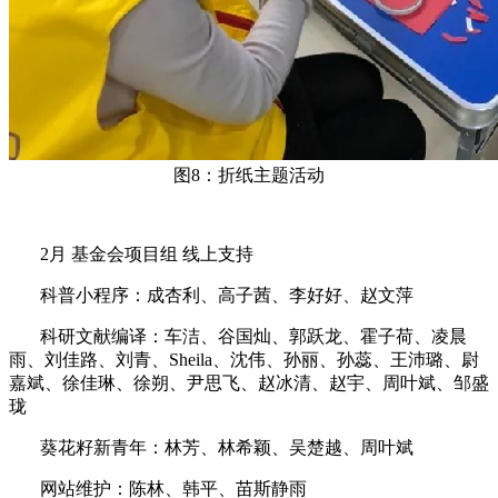
图8：折纸主题活动
2月 基金会项目组 线上支持
科普小程序：成杏利、高子茜、李好好、赵文萍
科研文献编译：车洁、谷国灿、郭跃龙、霍子荷、凌晨
雨、刘佳路、刘青、Sheila、沈伟、孙丽、孙蕊、王沛璐、尉
嘉斌、徐佳琳、徐朔、尹思飞、赵冰清、赵宇、周叶斌、邹盛
珑
葵花籽新青年：林芳、林希颖、吴楚越、周叶斌
网站维护：陈林、韩平、苗斯静雨