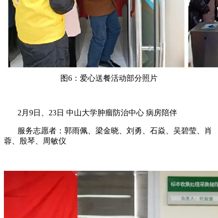
图6：爱心送餐活动部分照片
2月9日、23日 中山大学肿瘤防治中心 病房陪伴
服务志愿者：郭雨佩、梁金晓、刘勇、石焱、吴碧莹、肖
蓉、殷琴、周敏仪