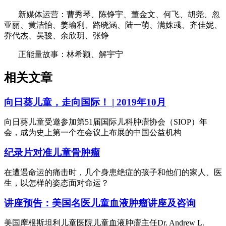
新媒体运营：曹秀琴、陈铮宇、董金文、何飞、胡尧、忽
亚丽、黄洁怡、姜瑜利、路晓涵、陆一萌、满姝彧、齐佳妮、
乔代杰、吴骏、余欣玥、张铮
正能量故事：林希颖、解宇宁
相关文章
向日葵儿童，走向国际！ | 2019年10月
向日葵儿童受邀参加第51届国际儿科肿瘤协会（SIOP）年
会，成为史上第一个在会议上布展的中国公益机构
纪录片对准儿童骨肿瘤
在遭遇命运的痛击时，几个身患绝症的孩子和他们的家人、医
生，以怎样的姿态面对命运？
讲座预告：美国名医儿童血液肿瘤讲座及咨询
美国摩根斯坦利儿童医院儿童血液肿瘤主任Dr. Andrew L.