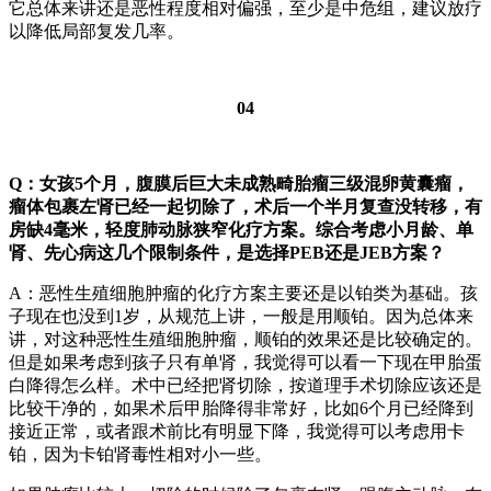
它总体来讲还是恶性程度相对偏强，至少是中危组，建议放疗
以降低局部复发几率。
04
Q：女孩5个月，腹膜后巨大未成熟畸胎瘤三级混卵黄囊瘤，
瘤体包裹左肾已经一起切除了，术后一个半月复查没转移，有
房缺4毫米，轻度肺动脉狭窄化疗方案。综合考虑小月龄、单
肾、先心病这几个限制条件，是选择PEB还是JEB方案？
A：恶性生殖细胞肿瘤的化疗方案主要还是以铂类为基础。孩
子现在也没到1岁，从规范上讲，一般是用顺铂。因为总体来
讲，对这种恶性生殖细胞肿瘤，顺铂的效果还是比较确定的。
但是如果考虑到孩子只有单肾，我觉得可以看一下现在甲胎蛋
白降得怎么样。术中已经把肾切除，按道理手术切除应该还是
比较干净的，如果术后甲胎降得非常好，比如6个月已经降到
接近正常，或者跟术前比有明显下降，我觉得可以考虑用卡
铂，因为卡铂肾毒性相对小一些。