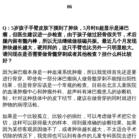
06
Q：5岁孩子手臂皮肤下摸到了肿块，5月时B超显示是淋巴
瘤，但医生建议进一步检查，由于孩子做过胫骨假关节，术后
腿内留有髓内棒，所以无法继续做核磁共振。最近几个月发现
肿块越长越大，硬邦邦的，这只手臂也比另外一只明显粗大。
请问现在是否需要做骨髓穿刺或者其他检查？挂什么科比较
好？
因为淋巴瘤本身是一种血液系统肿瘤，所以我觉得首先还是要
进行骨穿。即使有一部分淋巴瘤病人做骨髓穿刺不能报出阳性
结果，但是骨穿应该是一个常规的检查。目前在北京儿童医院
的血液肿瘤中心和肿瘤外科、超声科有淋巴瘤患儿的诊断机
制，针对这种肢体中的皮下结节，建议在做骨穿的同时就进行
肿物的病理活检。
如果是一个比较孤立、比较小的病灶，可以考虑做手术把它全
切，这样可以获得最大的样本、得到最准确的诊断结果。如果
因为某些客观原因做不了，或者肿块越长越大，不太适合手术
切除的情况下，我觉得也可以到有条件的儿童专科医院去进行