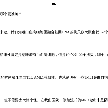
06
测哪个更准确？
水平来做。我们知道白血病细胞里融合基因DNA的拷贝数大概也就1~
然阳性肯定是意味着有白血病细胞，但是10个和100个拷贝，哪个
出生的时候脐血里面TEL-AML1就阳性。也就是说有一些TML1是
，但不需要太大惊小怪。在我们医院，假如流式的MRD做出来是