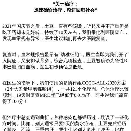
“
关于治疗：
迅速确诊治疗，渐进回归社会
”
2021年国庆节之后，土豆一直有些咳嗽，听起来并不严重但是
吃了药却未见好转，持续了10天左右，我们带他到医院查血，
发现血常规有异常，医生建议我们再去大医院复查。
复查时，血常规报告显示有“幼稚细胞”，医生当即为我们开了
入院证，又安排做骨穿，综合几项检查，土豆被确诊为急性B
淋巴细胞白血病，医生初步预估是低危。
在医生的指导下，我们使用的是协作组CCCG-ALL-2020方案
（2个大剂量甲氨蝶呤组），一共121个化疗周。总体治疗比较
顺利，19天时复查MRD就已经低于0.01%了，医生说我们简直
得了100分！
但治疗中总会遇到曲折，各种感染也都经历过，耽误了一些化
疗时间。比如，别人通常只要5天的黄水疗程，土豆先后经历
了肺炎、乙流、严重伤肝，硬生生比别人多出了28天，好在