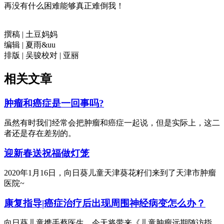
再没有什么困难能够真正难倒我！
撰稿 | 土豆妈妈
编辑 | 夏雨&uu
排版 | 吴骏校对 | 亚丽
相关文章
肿瘤和癌症是一回事吗?
虽然有时我们经常会把肿瘤和癌症一起说，但是实际上，这二
者还是存在差别的。
迎新春送祝福做灯笼
2020年1月16日，向日葵儿童天津葵花籽们来到了天津市肿瘤
医院~
康复指导|癌症治疗后出现周围神经病变怎么办？
向日葵儿童携手蔡医生，今天将带来《儿童肿瘤远期随访指