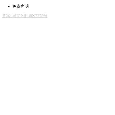
免责声明
备案: 粤ICP备18097378号