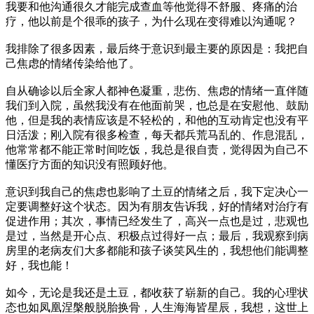
我要和他沟通很久才能完成查血等他觉得不舒服、疼痛的治
疗，他以前是个很乖的孩子，为什么现在变得难以沟通呢？
我排除了很多因素，最后终于意识到最主要的原因是：我把自
己焦虑的情绪传染给他了。
自从确诊以后全家人都神色凝重，悲伤、焦虑的情绪一直伴随
我们到入院，虽然我没有在他面前哭，也总是在安慰他、鼓励
他，但是我的表情应该是不轻松的，和他的互动肯定也没有平
日活泼；刚入院有很多检查，每天都兵荒马乱的、作息混乱，
他常常都不能正常时间吃饭，我总是很自责，觉得因为自己不
懂医疗方面的知识没有照顾好他。
意识到我自己的焦虑也影响了土豆的情绪之后，我下定决心一
定要调整好这个状态。因为有朋友告诉我，好的情绪对治疗有
促进作用；其次，事情已经发生了，高兴一点也是过，悲观也
是过，当然是开心点、积极点过得好一点；最后，我观察到病
房里的老病友们大多都能和孩子谈笑风生的，我想他们能调整
好，我也能！
如今，无论是我还是土豆，都收获了崭新的自己。我的心理状
态也如凤凰涅槃般脱胎换骨，人生海海皆星辰，我想，这世上