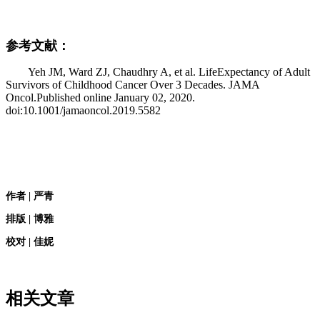
参考文献：
Yeh JM, Ward ZJ, Chaudhry A, et al. LifeExpectancy of Adult
Survivors of Childhood Cancer Over 3 Decades. JAMA
Oncol.Published online January 02, 2020.
doi:10.1001/jamaoncol.2019.5582
作者 | 严青
排版 | 博雅
校对 | 佳妮
相关文章