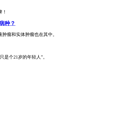
牌！
病种？
液肿瘤和实体肿瘤也在其中。
只是个21岁的年轻人”。